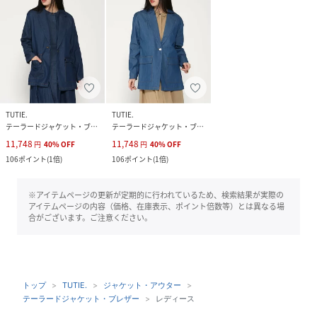
TUTIE.
TUTIE.
テーラードジャケット・ブレザー
テーラードジャケット・ブレザー
11,748
11,748
円
40
%
OFF
円
40
%
OFF
106
ポイント
(
1倍
)
106
ポイント
(
1倍
)
※アイテムページの更新が定期的に行われているため、検索結果が実際の
アイテムページの内容（価格、在庫表示、ポイント倍数等）とは異なる場
合がございます。ご注意ください。
トップ
TUTIE.
ジャケット・アウター
テーラードジャケット・ブレザー
レディース