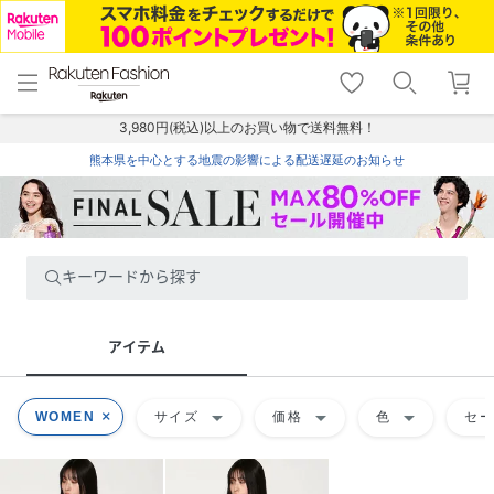
menu
home
search
favorite_border
shopping_cart
lock_outline
メニュー
トップ
検索
お気に入り
カート
ログイン
3,980円(税込)以上のお買い物で送料無料！
熊本県を中心とする地震の影響による配送遅延のお知らせ
キーワードから探す
アイテム
arrow_drop_down
arrow_drop_down
arrow_drop_down
WOMEN
サイズ
価格
色
セ