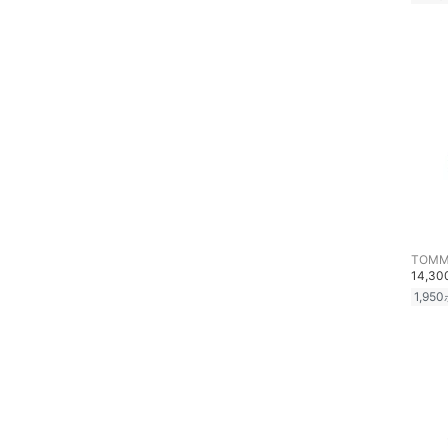
TOMMY
14,3
1,950