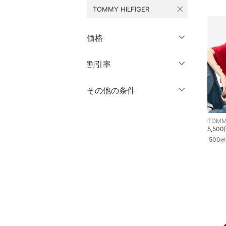
10
10.5
close
水着・スイムグッズ
TOMMY HILFIGER
ロング丈・マキシ丈
11
11.5
着物・浴衣・和装小物
価格
クリア
絞り込み
12
12.5
スキンケア
13
13.5
円
～
円
割引率
クリア
絞り込み
14
14.5
ベースメイク
％OFF
～
％OFF
その他の条件
絞り込み
15
15.5
メイクアップ
クーポン対象のみ表示
16
16.5
絞り込み
TOMMY
ネイル
5,50
スーパーDEALのみ表示
17
17.5
500
ポ
18
18.5
ボディケア・オーラルケ
クリア
絞り込み
ア
19
19.5
ヘアケア
20
20.5
21
21.5
フレグランス
22
22.5