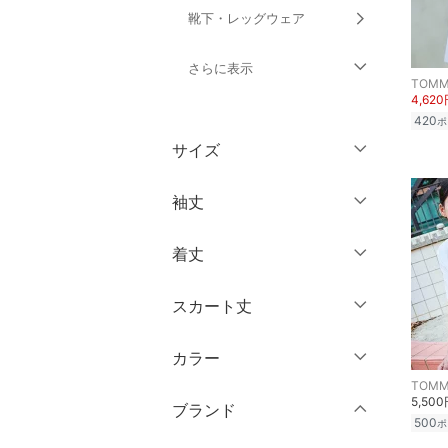
靴下・レッグウェア
さらに表示
TOMMY
4,62
ファッション雑貨
420
ポ
サイズ
アクセサリー・腕時計
ウェア（S/M/L）
袖丈
財布・ポーチ・ケース
～XS
S
着丈
帽子
ノースリーブ
M
L
半袖
XL
XXL
スカート丈
ヘアアクセサリー
ショート丈
七分袖・五分袖
3XL～
フリー
ミドル丈
マタニティウェア・ベビ
カラー
ミニ丈・ショート丈
長袖
ー用品
靴サイズ（cm）
TOMMY
ロング丈
5,50
膝丈・ミディ丈
ブランド
スーツ・フォーマル
9
9.5
クリア
絞り込み
500
ポ
クリア
絞り込み
ミモレ丈