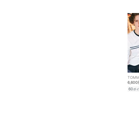
TOMMY
6,60
60
ポ