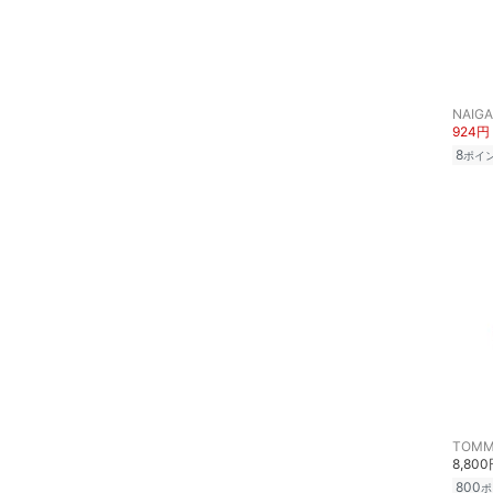
NAIGA
924円
8
ポイ
TOMMY
8,80
800
ポ