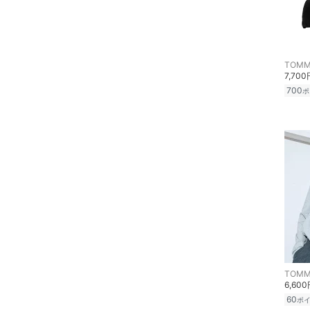
メイク道具・美容器具
23
23.5
コフレ・キット・セット
24
24.5
TOMMY
25
25.5
食器・調理器具・キッチ
7,700
ン用品
700
ポ
26
26.5
インテリア・生活雑貨
27
27.5
28
28.5
スマホグッズ・オーディ
オ機器
29
29.5
30
30.5
スポーツ・アウトドア用
品
フリー
31
文房具
クリア
絞り込み
TOMMY
ペット用品
6,60
60
ポ
福袋・ギフト・その他