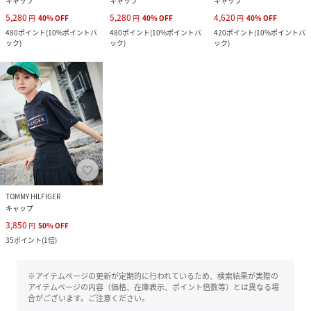
キャップ
キャップ
キャップ
5,280
5,280
4,620
円
40
%
OFF
円
40
%
OFF
円
40
%
OFF
480
ポイント
(
10%ポイントバ
480
ポイント
(
10%ポイントバ
420
ポイント
(
10%ポイントバ
ック
)
ック
)
ック
)
TOMMY HILFIGER
キャップ
3,850
円
50
%
OFF
35
ポイント
(
1倍
)
※アイテムページの更新が定期的に行われているため、検索結果が実際の
アイテムページの内容（価格、在庫表示、ポイント倍数等）とは異なる場
合がございます。ご注意ください。