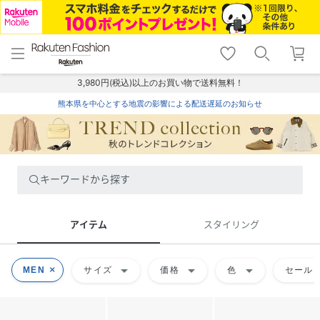
menu
home
search
favorite_border
shopping_cart
lock_outline
メニュー
トップ
検索
お気に入り
カート
ログイン
3,980円(税込)以上のお買い物で送料無料！
熊本県を中心とする地震の影響による配送遅延のお知らせ
キーワードから探す
アイテム
スタイリング
arrow_drop_down
arrow_drop_down
arrow_drop_down
MEN
サイズ
価格
色
セール