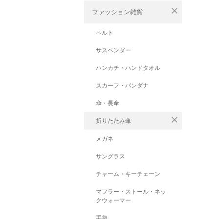
close
ファッション雑貨
ベルト
サスペンダー
ハンカチ・ハンドタオル
スカーフ・バンダナ
傘・長傘
close
折りたたみ傘
メガネ
サングラス
チャーム・キーチェーン
マフラー・ストール・ネッ
クウォーマー
手袋