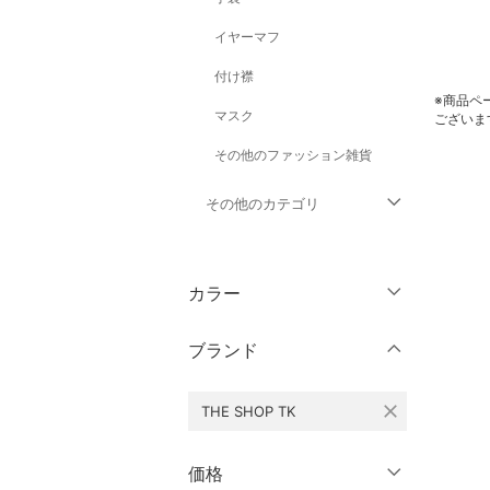
イヤーマフ
付け襟
※商品ペ
マスク
ございま
その他のファッション雑貨
その他のカテゴリ
トップス
カラー
ジャケット・アウター
ブランド
パンツ
close
THE SHOP TK
ワンピース・ドレス
スカート
価格