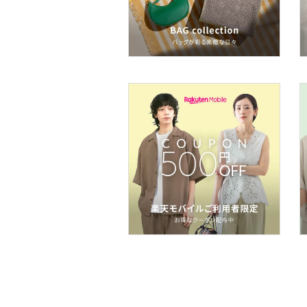
ヘアケア
フレグランス
メイク道具・美容器具
コフレ・キット・セット
食器・調理器具・キッチ
ン用品
インテリア・生活雑貨
スマホグッズ・オーディ
オ機器
スポーツ・アウトドア用
品