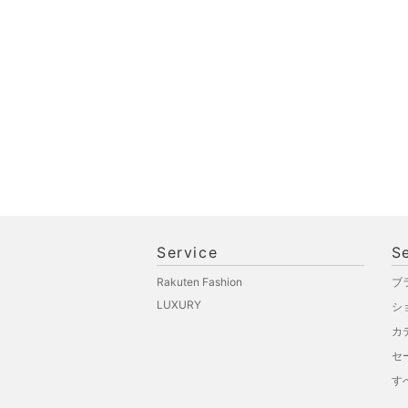
文房具
ペット用品
福袋・ギフト・その他
Service
S
Rakuten Fashion
ブ
LUXURY
シ
カ
セ
す