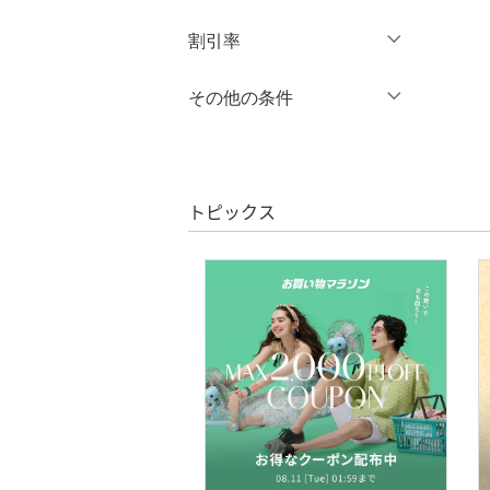
オールインワン・オーバ
円
～
円
割引率
クリア
絞り込み
ーオール
％OFF
～
％OFF
その他の条件
バッグ
絞り込み
クーポン対象のみ表示
シューズ・靴
絞り込み
スーパーDEALのみ表示
インナー・ルームウェア
トピックス
クリア
絞り込み
靴下・レッグウェア
アクセサリー・腕時計
財布・ポーチ・ケース
帽子
ヘアアクセサリー