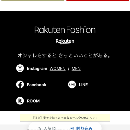
Instagram
WOMEN
/
MEN
Facebook
LINE
ROOM
【注意】楽天を装った不審なメールやSMSについて
人気順
絞り込み
swap_vert