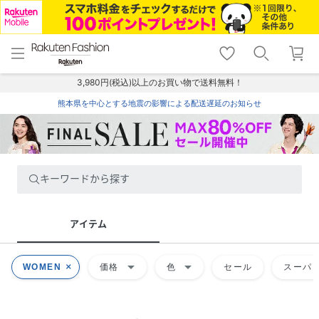
menu
home
search
favorite_border
shopping_cart
lock_outline
メニュー
トップ
検索
お気に入り
カート
ログイン
3,980円(税込)以上のお買い物で送料無料！
熊本県を中心とする地震の影響による配送遅延のお知らせ
キーワードから探す
アイテム
arrow_drop_down
arrow_drop_down
WOMEN
価格
色
セール
スーパー