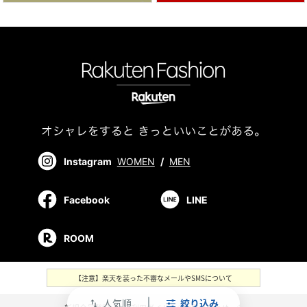
Instagram
WOMEN
/
MEN
Facebook
LINE
ROOM
【注意】楽天を装った不審なメールやSMSについて
人気順
絞り込み
swap_vert