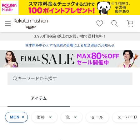
menu
home
search
favorite_border
shopping_cart
lock_outline
メニュー
トップ
検索
お気に入り
カート
ログイン
3,980円(税込)以上のお買い物で送料無料！
熊本県を中心とする地震の影響による配送遅延のお知らせ
キーワードから探す
アイテム
arrow_drop_down
arrow_drop_down
MEN
価格
色
セール
スーパーDE