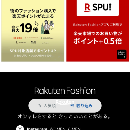
人気順
絞り込み
swap_vert
Instagram
WOMEN
/
MEN