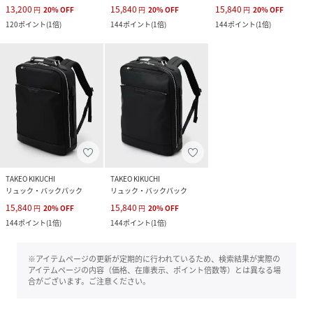
13,200
15,840
15,840
円
20
%
OFF
円
20
%
OFF
円
20
%
OFF
120
ポイント
(
1倍
)
144
ポイント
(
1倍
)
144
ポイント
(
1倍
)
TAKEO KIKUCHI
TAKEO KIKUCHI
リュック・バックパック
リュック・バックパック
15,840
15,840
円
20
%
OFF
円
20
%
OFF
144
ポイント
(
1倍
)
144
ポイント
(
1倍
)
※アイテムページの更新が定期的に行われているため、検索結果が実際の
アイテムページの内容（価格、在庫表示、ポイント倍数等）とは異なる場
合がございます。ご注意ください。