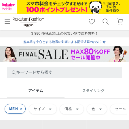
menu
home
search
favorite_border
shopping_cart
lock_outline
メニュー
トップ
検索
お気に入り
カート
ログイン
3,980円(税込)以上のお買い物で送料無料！
熊本県を中心とする地震の影響による配送遅延のお知らせ
キーワードから探す
アイテム
スタイリング
arrow_drop_down
arrow_drop_down
arrow_drop_down
MEN
サイズ
価格
色
セール