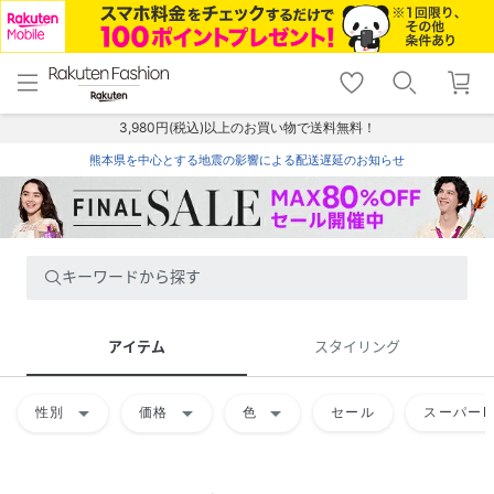
menu
home
search
favorite_border
shopping_cart
lock_outline
メニュー
トップ
検索
お気に入り
カート
ログイン
3,980円(税込)以上のお買い物で送料無料！
熊本県を中心とする地震の影響による配送遅延のお知らせ
キーワードから探す
アイテム
スタイリング
arrow_drop_down
arrow_drop_down
arrow_drop_down
性別
価格
色
セール
スーパーD