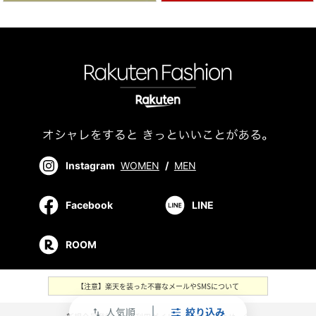
Instagram
WOMEN
/
MEN
Facebook
LINE
ROOM
【注意】楽天を装った不審なメールやSMSについて
人気順
絞り込み
swap_vert