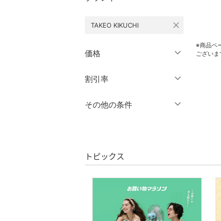
パンツ
close
TAKEO KIKUCHI
スカート
※商品ペ
オールインワン・オーバ
価格
ございま
ーオール
円
～
円
割引率
クリア
絞り込み
バッグ
％OFF
～
％OFF
その他の条件
シューズ・靴
絞り込み
クーポン対象のみ表示
インナー・ルームウェア
絞り込み
スーパーDEALのみ表示
靴下・レッグウェア
トピックス
クリア
絞り込み
ファッション雑貨
アクセサリー・腕時計
財布・ポーチ・ケース