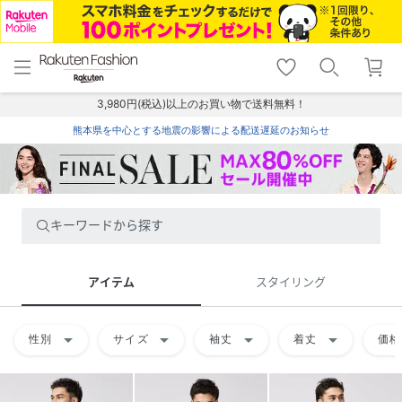
menu
home
search
favorite_border
shopping_cart
lock_outline
メニュー
トップ
検索
お気に入り
カート
ログイン
3,980円(税込)以上のお買い物で送料無料！
熊本県を中心とする地震の影響による配送遅延のお知らせ
キーワードから探す
アイテム
スタイリング
arrow_drop_down
arrow_drop_down
arrow_drop_down
arrow_drop_down
性別
サイズ
袖丈
着丈
価格