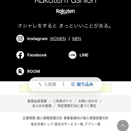
Instagram
WOMEN
/
MEN
Facebook
LINE
ROOM
人気順
絞り込み
swap_vert
【注意】楽天を装った不審なメールやSMSについて
新規会員登録
／
ご利用ガイド
／
お問い合わせ
／
法人のお客様
／
特定商取引法に基づく表記
企業情報
個人情報保護方針
事業者様向け個人情報保護方針
楽天市場トップ
楽天のサービス一覧
アプリ一覧