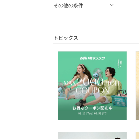
％OFF
～
％OFF
その他の条件
シューズ・靴
絞り込み
クーポン対象のみ表示
インナー・ルームウェア
絞り込み
スーパーDEALのみ表示
靴下・レッグウェア
トピックス
クリア
絞り込み
ファッション雑貨
アクセサリー・腕時計
財布・ポーチ・ケース
帽子
ヘアアクセサリー
マタニティウェア・ベビ
ー用品