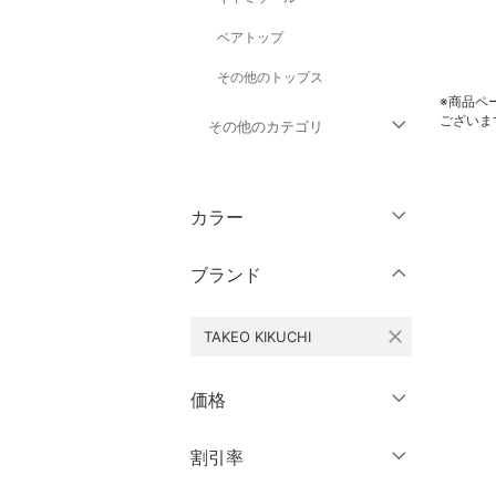
ベアトップ
その他のトップス
※商品ペ
ございま
その他のカテゴリ
ジャケット・アウター
カラー
パンツ
ブランド
ワンピース・ドレス
close
TAKEO KIKUCHI
スカート
オールインワン・オーバ
価格
ーオール
円
～
円
割引率
クリア
絞り込み
バッグ