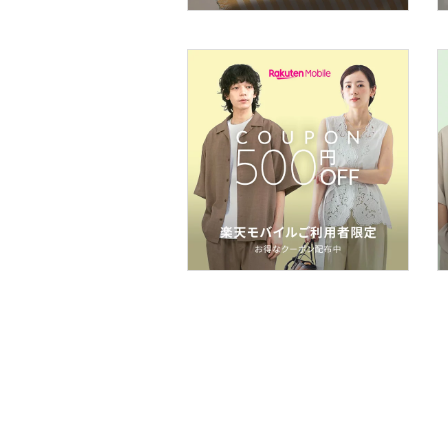
フレグランス
メイク道具・美容器具
コフレ・キット・セット
食器・調理器具・キッチ
ン用品
インテリア・生活雑貨
スマホグッズ・オーディ
オ機器
スポーツ・アウトドア用
品
文房具
ペット用品