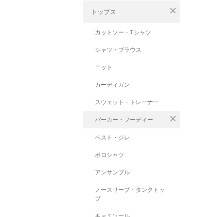
close
トップス
カットソー・Tシャツ
シャツ・ブラウス
ニット
カーディガン
スウェット・トレーナー
close
パーカー・フーディー
ベスト・ジレ
ポロシャツ
アンサンブル
ノースリーブ・タンクトッ
プ
キャミソール