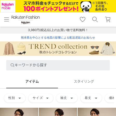
menu
home
search
favorite_border
shopping_cart
lock_outline
メニュー
トップ
検索
お気に入り
カート
ログイン
3,980円(税込)以上のお買い物で送料無料！
熊本県を中心とする地震の影響による配送遅延のお知らせ
キーワードから探す
アイテム
スタイリング
arrow_drop_down
arrow_drop_down
arrow_drop_down
arrow_drop_down
性別
サイズ
袖丈
着丈
価格