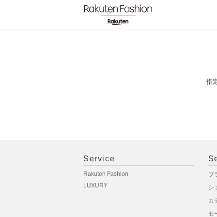
指
Service
S
Rakuten Fashion
ブ
LUXURY
シ
カ
セ