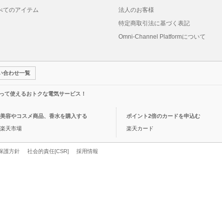
べてのアイテム
法人のお客様
特定商取引法に基づく表記
Omni-Channel Platformについて
い合わせ一覧
って使えるおトクな電気サービス！
美容やコスメ商品、香水を購入する
ポイント2倍のカードを申込む
楽天市場
楽天カード
保護方針
社会的責任[CSR]
採用情報