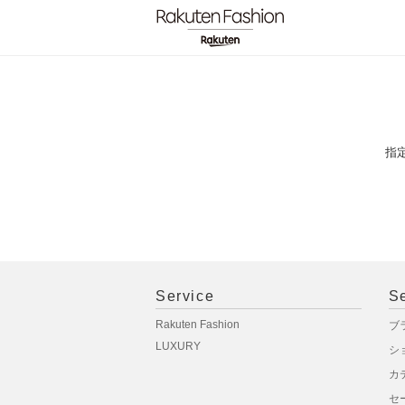
指
Service
S
Rakuten Fashion
ブ
LUXURY
シ
カ
セ