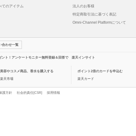
べてのアイテム
法人のお客様
特定商取引法に基づく表記
Omni-Channel Platformについて
い合わせ一覧
レゼント！アンケートモニター無料登録＆回答で 楽天インサイト
美容やコスメ商品、香水を購入する
ポイント2倍のカードを申込む
楽天市場
楽天カード
保護方針
社会的責任[CSR]
採用情報