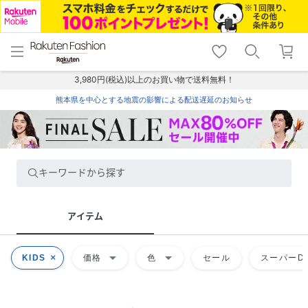
menu
home
search
favorite_border
shopping_cart
lock_outline
メニュー
トップ
検索
お気に入り
カート
ログイン
3,980円(税込)以上のお買い物で送料無料！
熊本県を中心とする地震の影響による配送遅延のお知らせ
キーワードから探す
アイテム
arrow_drop_down
arrow_drop_down
KIDS
価格
色
セール
スーパーDE