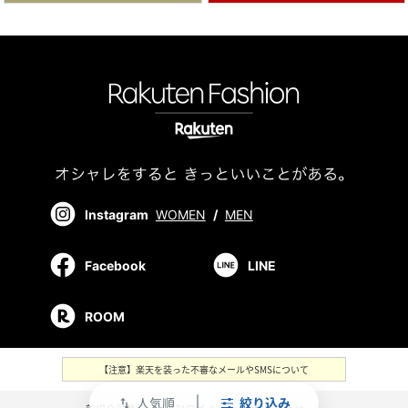
Instagram
WOMEN
/
MEN
Facebook
LINE
ROOM
【注意】楽天を装った不審なメールやSMSについて
人気順
絞り込み
swap_vert