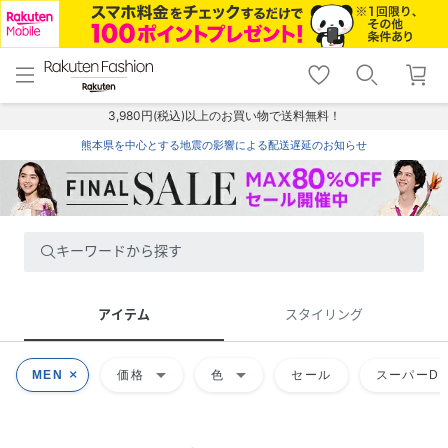
menu
home
search
favorite_border
shopping_cart
lock_outline
メニュー
トップ
検索
お気に入り
カート
ログイン
3,980円(税込)以上のお買い物で送料無料！
熊本県を中心とする地震の影響による配送遅延のお知らせ
キーワードから探す
アイテム
スタイリング
arrow_drop_down
arrow_drop_down
MEN
価格
色
セール
スーパーDE