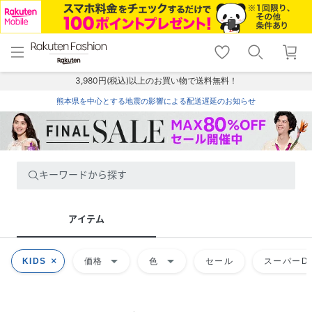
menu
home
search
favorite_border
shopping_cart
lock_outline
メニュー
トップ
検索
お気に入り
カート
ログイン
3,980円(税込)以上のお買い物で送料無料！
熊本県を中心とする地震の影響による配送遅延のお知らせ
キーワードから探す
アイテム
arrow_drop_down
arrow_drop_down
KIDS
価格
色
セール
スーパーDE