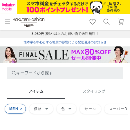
menu
home
search
favorite_border
shopping_cart
lock_outline
メニュー
トップ
検索
お気に入り
カート
ログイン
3,980円(税込)以上のお買い物で送料無料！
熊本県を中心とする地震の影響による配送遅延のお知らせ
キーワードから探す
アイテム
スタイリング
arrow_drop_down
arrow_drop_down
MEN
価格
色
セール
スーパーDE