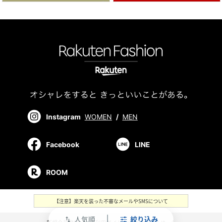
Instagram
WOMEN
/
MEN
Facebook
LINE
ROOM
【注意】楽天を装った不審なメールやSMSについて
人気順
絞り込み
swap_vert