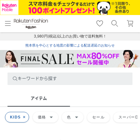
menu
home
search
favorite_border
shopping_cart
lock_outline
メニュー
トップ
検索
お気に入り
カート
ログイン
3,980円(税込)以上のお買い物で送料無料！
熊本県を中心とする地震の影響による配送遅延のお知らせ
キーワードから探す
アイテム
arrow_drop_down
arrow_drop_down
KIDS
価格
色
セール
スーパーDE