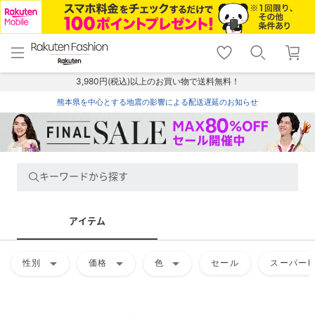
menu
home
search
favorite_border
shopping_cart
lock_outline
メニュー
トップ
検索
お気に入り
カート
ログイン
3,980円(税込)以上のお買い物で送料無料！
熊本県を中心とする地震の影響による配送遅延のお知らせ
キーワードから探す
アイテム
arrow_drop_down
arrow_drop_down
arrow_drop_down
性別
価格
色
セール
スーパーD