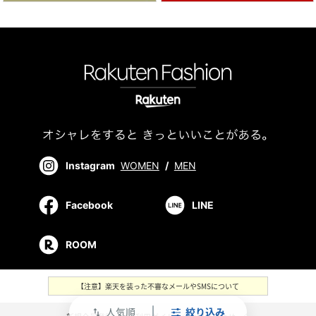
Instagram
WOMEN
/
MEN
Facebook
LINE
ROOM
【注意】楽天を装った不審なメールやSMSについて
人気順
絞り込み
swap_vert