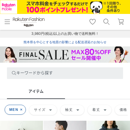
menu
home
search
favorite_border
shopping_cart
lock_outline
メニュー
トップ
検索
お気に入り
カート
ログイン
3,980円(税込)以上のお買い物で送料無料！
熊本県を中心とする地震の影響による配送遅延のお知らせ
キーワードから探す
アイテム
arrow_drop_down
arrow_drop_down
arrow_drop_down
ar
MEN
サイズ
袖丈
着丈
価格