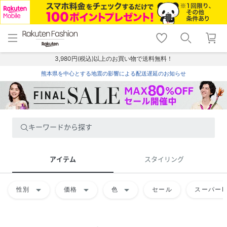
menu
home
search
favorite_border
shopping_cart
lock_outline
メニュー
トップ
検索
お気に入り
カート
ログイン
3,980円(税込)以上のお買い物で送料無料！
熊本県を中心とする地震の影響による配送遅延のお知らせ
キーワードから探す
アイテム
スタイリング
arrow_drop_down
arrow_drop_down
arrow_drop_down
性別
価格
色
セール
スーパーD