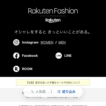
Instagram
WOMEN
/
MEN
Facebook
LINE
ROOM
【注意】楽天を装った不審なメールやSMSについて
人気順
絞り込み
swap_vert
新規会員登録
／
ご利用ガイド
／
お問い合わせ
／
法人のお客様
／
特定商取引法に基づく表記