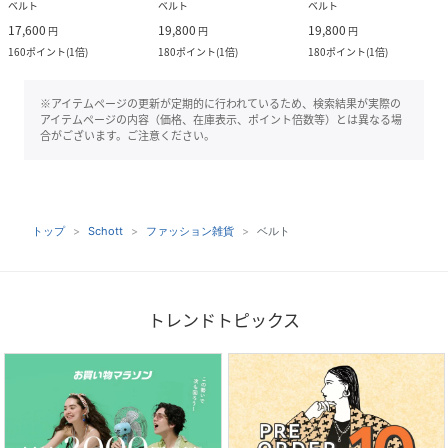
ベルト
ベルト
ベルト
17,600
19,800
19,800
円
円
円
160
ポイント
(
1倍
)
180
ポイント
(
1倍
)
180
ポイント
(
1倍
)
※アイテムページの更新が定期的に行われているため、検索結果が実際の
アイテムページの内容（価格、在庫表示、ポイント倍数等）とは異なる場
合がございます。ご注意ください。
トップ
Schott
ファッション雑貨
ベルト
トレンドトピックス