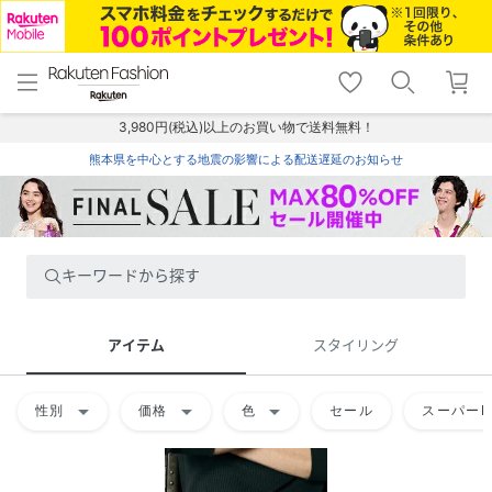
menu
home
search
favorite_border
shopping_cart
lock_outline
メニュー
トップ
検索
お気に入り
カート
ログイン
3,980円(税込)以上のお買い物で送料無料！
熊本県を中心とする地震の影響による配送遅延のお知らせ
キーワードから探す
アイテム
スタイリング
arrow_drop_down
arrow_drop_down
arrow_drop_down
性別
価格
色
セール
スーパーD