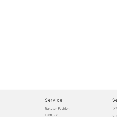
オ機器
スポーツ・アウトドア用
品
文房具
ペット用品
福袋・ギフト・その他
Service
S
Rakuten Fashion
ブ
LUXURY
シ