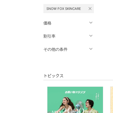
close
SNOW FOX SKINCARE
ワンピース・ドレス
スカート
価格
オールインワン・オーバ
円
～
円
割引率
クリア
絞り込み
ーオール
％OFF
～
％OFF
その他の条件
バッグ
絞り込み
クーポン対象のみ表示
シューズ・靴
絞り込み
スーパーDEALのみ表示
インナー・ルームウェア
トピックス
クリア
絞り込み
靴下・レッグウェア
ファッション雑貨
アクセサリー・腕時計