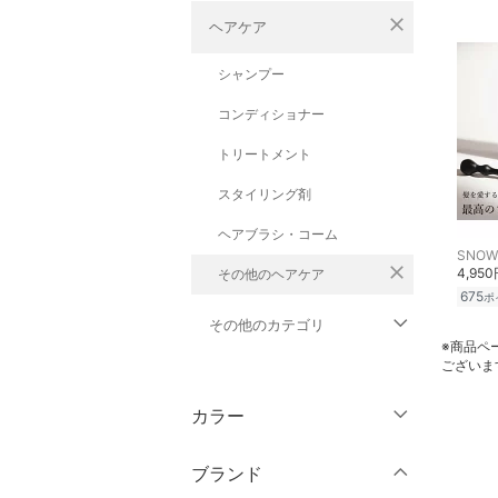
close
ヘアケア
シャンプー
コンディショナー
トリートメント
スタイリング剤
ヘアブラシ・コーム
SNOW
close
4,95
その他のヘアケア
675
ポ
その他のカテゴリ
※商品ペ
ございま
トップス
カラー
ジャケット・アウター
ブランド
パンツ