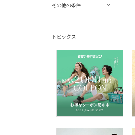
％OFF
～
％OFF
その他の条件
シューズ・靴
絞り込み
クーポン対象のみ表示
インナー・ルームウェア
絞り込み
スーパーDEALのみ表示
靴下・レッグウェア
トピックス
クリア
絞り込み
ファッション雑貨
アクセサリー・腕時計
財布・ポーチ・ケース
帽子
ヘアアクセサリー
マタニティウェア・ベビ
ー用品