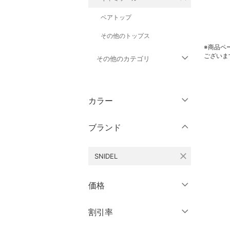
ベアトップ
その他のトップス
※商品ペ
ございま
その他のカテゴリ
ジャケット・アウター
カラー
パンツ
ブランド
ワンピース・ドレス
close
SNIDEL
スカート
オールインワン・オーバ
価格
ーオール
円
～
円
割引率
クリア
絞り込み
バッグ