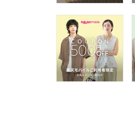
フレグランス
メイク道具・美容器具
コフレ・キット・セット
食器・調理器具・キッチ
ン用品
インテリア・生活雑貨
スマホグッズ・オーディ
オ機器
スポーツ・アウトドア用
品
文房具
ペット用品