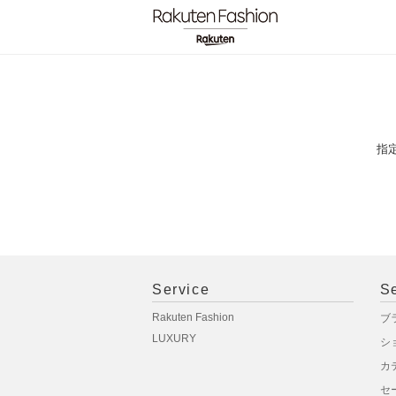
指
Service
S
Rakuten Fashion
ブ
LUXURY
シ
カ
セ