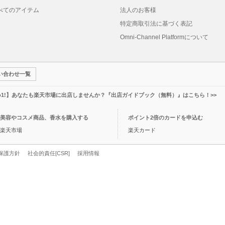
べてのアイテム
法人のお客様
特定商取引法に基づく表記
Omni-Channel Platformについて
い合わせ一覧
o1!】あなたも楽天市場に出店しませんか？『出店ガイドブック（無料）』はこちら！>>
美容やコスメ商品、香水を購入する
ポイント2倍のカードを申込む
楽天市場
楽天カード
保護方針
社会的責任[CSR]
採用情報