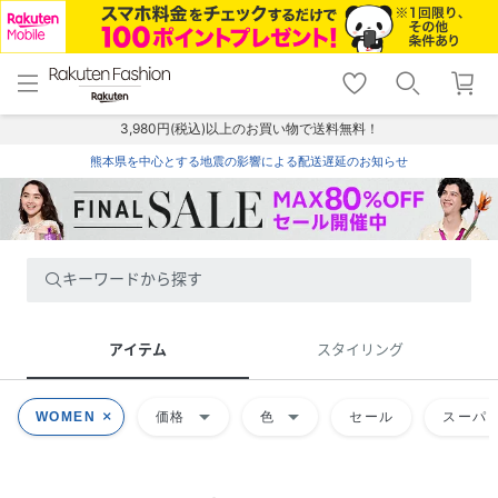
menu
home
search
favorite_border
shopping_cart
lock_outline
メニュー
トップ
検索
お気に入り
カート
ログイン
3,980円(税込)以上のお買い物で送料無料！
熊本県を中心とする地震の影響による配送遅延のお知らせ
キーワードから探す
アイテム
スタイリング
arrow_drop_down
arrow_drop_down
WOMEN
価格
色
セール
スーパー