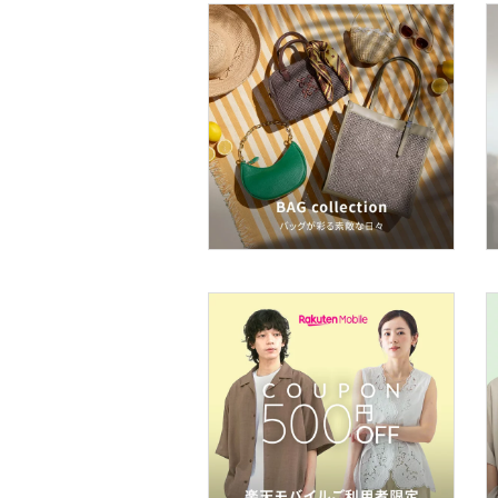
ヘアケア
食器・調理器具・キッチ
ン用品
インテリア・生活雑貨
スマホグッズ・オーディ
オ機器
スポーツ・アウトドア用
品
文房具
福袋・ギフト・その他