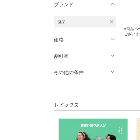
ブランド
パンツ
close
SLY
ワンピース・ドレス
※商品ペ
ございま
スカート
価格
オールインワン・オーバ
円
～
円
割引率
クリア
絞り込み
ーオール
％OFF
～
％OFF
その他の条件
バッグ
絞り込み
クーポン対象のみ表示
シューズ・靴
絞り込み
スーパーDEALのみ表示
インナー・ルームウェア
トピックス
クリア
絞り込み
靴下・レッグウェア
ファッション雑貨