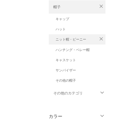
close
帽子
キャップ
ハット
close
ニット帽・ビーニー
ハンチング・ベレー帽
キャスケット
サンバイザー
その他の帽子
その他のカテゴリ
トップス
カラー
ジャケット・アウター