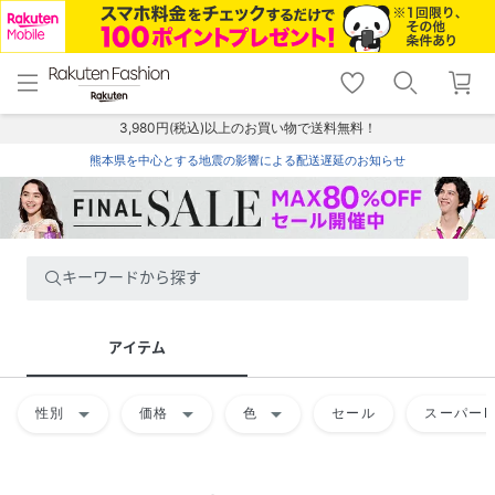
menu
home
search
favorite_border
shopping_cart
lock_outline
メニュー
トップ
検索
お気に入り
カート
ログイン
3,980円(税込)以上のお買い物で送料無料！
熊本県を中心とする地震の影響による配送遅延のお知らせ
キーワードから探す
アイテム
arrow_drop_down
arrow_drop_down
arrow_drop_down
性別
価格
色
セール
スーパーD