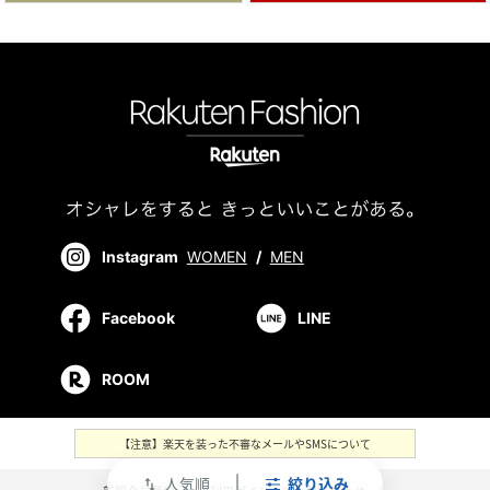
Instagram
WOMEN
/
MEN
Facebook
LINE
ROOM
【注意】楽天を装った不審なメールやSMSについて
人気順
絞り込み
swap_vert