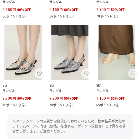
サンダル
サンダル
サンダル
6,160
6,160
7,700
円
60
%
OFF
円
60
%
OFF
円
50
%
OFF
56
ポイント
(
1倍
)
56
ポイント
(
1倍
)
70
ポイント
(
1倍
)
SLY
SLY
SLY
サンダル
サンダル
サンダル
7,700
7,700
7,150
円
50
%
OFF
円
50
%
OFF
円
50
%
OFF
70
ポイント
(
1倍
)
70
ポイント
(
1倍
)
65
ポイント
(
1倍
)
※アイテムページの更新が定期的に行われているため、検索結果が実際の
アイテムページの内容（価格、在庫表示、ポイント倍数等）とは異なる場
合がございます。ご注意ください。