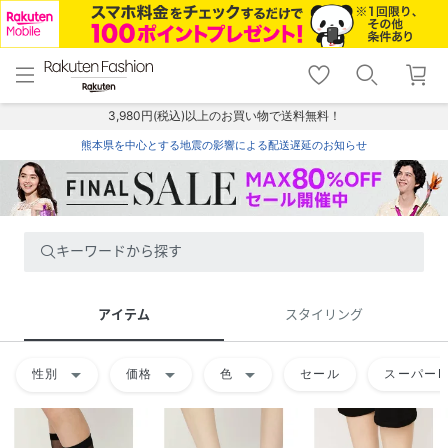
menu
home
search
favorite_border
shopping_cart
lock_outline
メニュー
トップ
検索
お気に入り
カート
ログイン
3,980円(税込)以上のお買い物で送料無料！
熊本県を中心とする地震の影響による配送遅延のお知らせ
キーワードから探す
アイテム
スタイリング
arrow_drop_down
arrow_drop_down
arrow_drop_down
性別
価格
色
セール
スーパーD