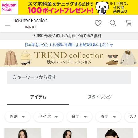
menu
home
search
favorite_border
shopping_cart
lock_outline
メニュー
トップ
検索
お気に入り
カート
ログイン
3,980円(税込)以上のお買い物で送料無料！
熊本県を中心とする地震の影響による配送遅延のお知らせ
キーワードから探す
アイテム
スタイリング
arrow_drop_down
arrow_drop_down
arrow_drop_down
arrow_drop_down
性別
サイズ
袖丈
着丈
スカ