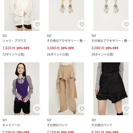
SLY
SLY
SLY
シャツ・ブラウス
その他のアクセサリー・腕時計
その他のアクセサリー・腕時計
7,920
3,080
3,080
円
20
%
OFF
円
20
%
OFF
円
20
%
OFF
72
ポイント
(
1倍
)
28
ポイント
(
1倍
)
28
ポイント
(
1倍
)
SLY
SLY
SLY
キャミソール
その他のパンツ
その他のパンツ
5,596
7,150
8,791
円
20
%
OFF
円
50
%
OFF
円
20
%
OFF