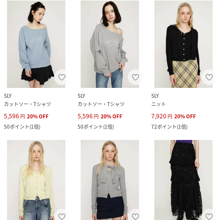
SLY
SLY
SLY
カットソー・Tシャツ
カットソー・Tシャツ
ニット
5,596
5,596
7,920
円
20
%
OFF
円
20
%
OFF
円
20
%
OFF
50
ポイント
(
1倍
)
50
ポイント
(
1倍
)
72
ポイント
(
1倍
)