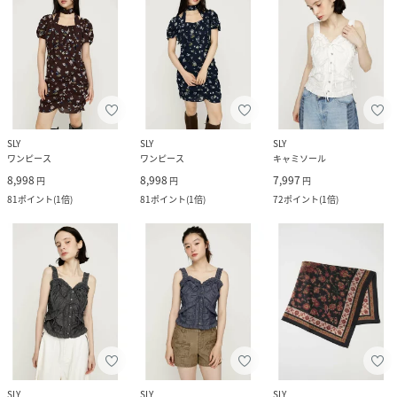
SLY
SLY
SLY
ワンピース
ワンピース
キャミソール
8,998
8,998
7,997
円
円
円
81
ポイント
(
1倍
)
81
ポイント
(
1倍
)
72
ポイント
(
1倍
)
SLY
SLY
SLY