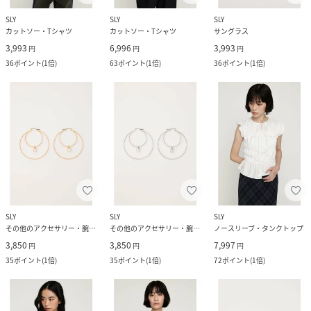
SLY
SLY
SLY
カットソー・Tシャツ
カットソー・Tシャツ
サングラス
3,993
6,996
3,993
円
円
円
36
ポイント
(
1倍
)
63
ポイント
(
1倍
)
36
ポイント
(
1倍
)
SLY
SLY
SLY
その他のアクセサリー・腕時計
その他のアクセサリー・腕時計
ノースリーブ・タンクトップ
3,850
3,850
7,997
円
円
円
35
ポイント
(
1倍
)
35
ポイント
(
1倍
)
72
ポイント
(
1倍
)