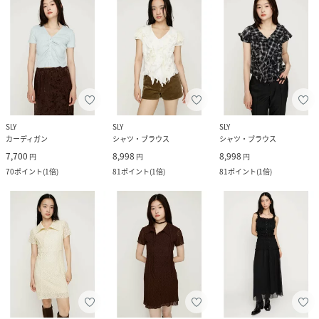
SLY
SLY
SLY
カーディガン
シャツ・ブラウス
シャツ・ブラウス
7,700
8,998
8,998
円
円
円
70
ポイント
(
1倍
)
81
ポイント
(
1倍
)
81
ポイント
(
1倍
)