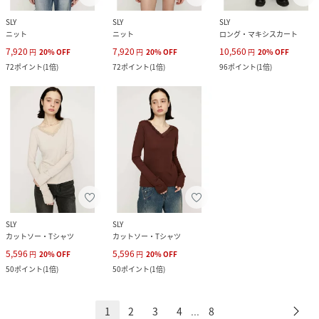
SLY
SLY
SLY
ニット
ニット
ロング・マキシスカート
7,920
7,920
10,560
円
20
%
OFF
円
20
%
OFF
円
20
%
OFF
72
ポイント
(
1倍
)
72
ポイント
(
1倍
)
96
ポイント
(
1倍
)
SLY
SLY
カットソー・Tシャツ
カットソー・Tシャツ
5,596
5,596
円
20
%
OFF
円
20
%
OFF
50
ポイント
(
1倍
)
50
ポイント
(
1倍
)
1
2
3
4
8
...