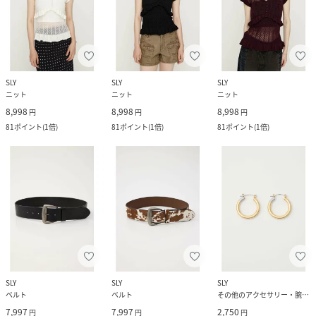
SLY
SLY
SLY
ニット
ニット
ニット
8,998
8,998
8,998
円
円
円
81
ポイント
(
1倍
)
81
ポイント
(
1倍
)
81
ポイント
(
1倍
)
SLY
SLY
SLY
ベルト
ベルト
その他のアクセサリー・腕時計
7,997
7,997
2,750
円
円
円