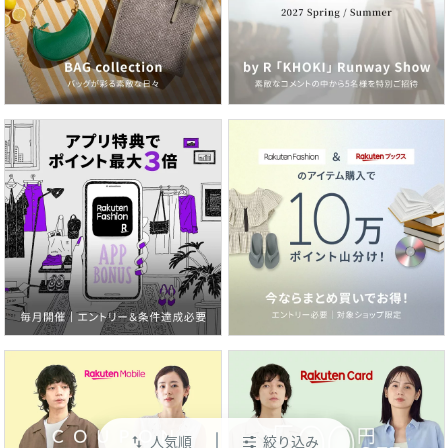
人気順
絞り込み
swap_vert