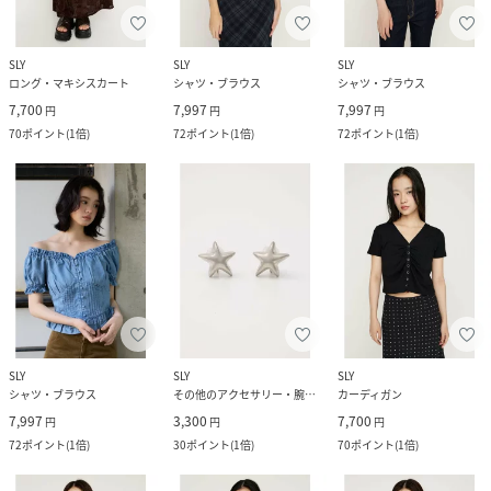
SLY
SLY
SLY
ロング・マキシスカート
シャツ・ブラウス
シャツ・ブラウス
7,700
7,997
7,997
円
円
円
70
ポイント
(
1倍
)
72
ポイント
(
1倍
)
72
ポイント
(
1倍
)
SLY
SLY
SLY
シャツ・ブラウス
その他のアクセサリー・腕時計
カーディガン
7,997
3,300
7,700
円
円
円
72
ポイント
(
1倍
)
30
ポイント
(
1倍
)
70
ポイント
(
1倍
)