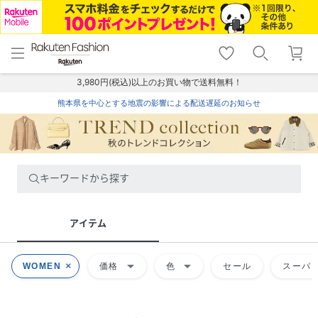
menu
home
search
favorite_border
shopping_cart
lock_outline
メニュー
トップ
検索
お気に入り
カート
ログイン
3,980円(税込)以上のお買い物で送料無料！
熊本県を中心とする地震の影響による配送遅延のお知らせ
キーワードから探す
アイテム
arrow_drop_down
arrow_drop_down
WOMEN
価格
色
セール
スーパー