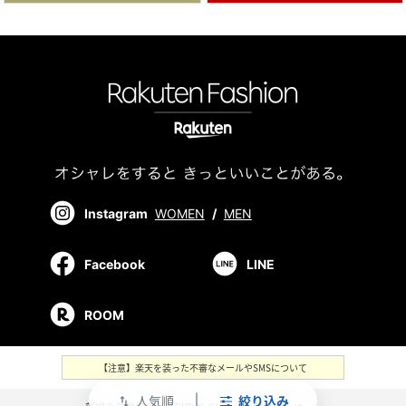
Instagram
WOMEN
/
MEN
Facebook
LINE
ROOM
【注意】楽天を装った不審なメールやSMSについて
人気順
絞り込み
swap_vert