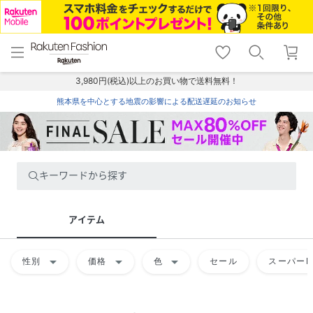
menu
home
search
favorite_border
shopping_cart
lock_outline
メニュー
トップ
検索
お気に入り
カート
ログイン
3,980円(税込)以上のお買い物で送料無料！
熊本県を中心とする地震の影響による配送遅延のお知らせ
キーワードから探す
アイテム
arrow_drop_down
arrow_drop_down
arrow_drop_down
性別
価格
色
セール
スーパーD