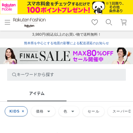
menu
home
search
favorite_border
shopping_cart
lock_outline
メニュー
トップ
検索
お気に入り
カート
ログイン
3,980円(税込)以上のお買い物で送料無料！
熊本県を中心とする地震の影響による配送遅延のお知らせ
キーワードから探す
アイテム
arrow_drop_down
arrow_drop_down
KIDS
価格
色
セール
スーパーDE