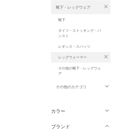
close
靴下・レッグウェア
靴下
タイツ・ストッキング・パ
ンスト
レギンス・スパッツ
close
レッグウォーマー
その他の靴下・レッグウェ
ア
その他のカテゴリ
トップス
カラー
ジャケット・アウター
ブランド
パンツ