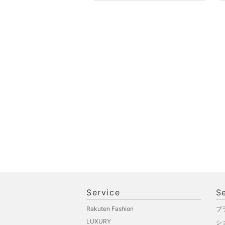
オ機器
スポーツ・アウトドア用
品
文房具
ペット用品
福袋・ギフト・その他
Service
S
Rakuten Fashion
ブ
LUXURY
シ