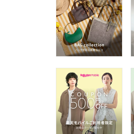
ネイル
ボディケア・オーラルケ
ア
ヘアケア
フレグランス
メイク道具・美容器具
コフレ・キット・セット
食器・調理器具・キッチ
ン用品
インテリア・生活雑貨
スマホグッズ・オーディ