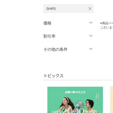
close
SHIPS
ワンピース・ドレス
スカート
価格
※商品ペ
ございま
オールインワン・オーバ
円
～
円
割引率
クリア
絞り込み
ーオール
％OFF
～
％OFF
その他の条件
バッグ
絞り込み
クーポン対象のみ表示
シューズ・靴
絞り込み
スーパーDEALのみ表示
インナー・ルームウェア
トピックス
クリア
絞り込み
ファッション雑貨
アクセサリー・腕時計
財布・ポーチ・ケース