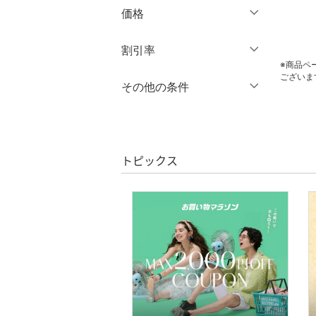
オールインワン・オーバ
価格
ーオール
円
～
円
割引率
クリア
絞り込み
バッグ
※商品ペ
ございま
％OFF
～
％OFF
その他の条件
シューズ・靴
絞り込み
クーポン対象のみ表示
インナー・ルームウェア
絞り込み
スーパーDEALのみ表示
靴下・レッグウェア
トピックス
クリア
絞り込み
ファッション雑貨
アクセサリー・腕時計
財布・ポーチ・ケース
帽子