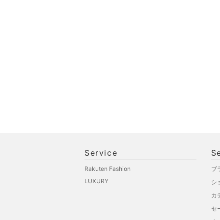
品
文房具
ペット用品
福袋・ギフト・その他
Service
S
Rakuten Fashion
ブ
LUXURY
シ
カ
セ