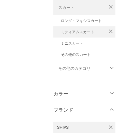
close
スカート
ロング・マキシスカート
close
ミディアムスカート
ミニスカート
その他のスカート
その他のカテゴリ
トップス
カラー
ジャケット・アウター
ブランド
パンツ
close
SHIPS
ワンピース・ドレス