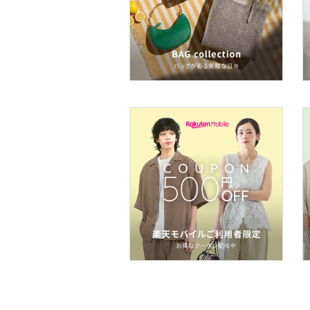
ア
ヘアケア
フレグランス
メイク道具・美容器具
コフレ・キット・セット
食器・調理器具・キッチ
ン用品
インテリア・生活雑貨
スマホグッズ・オーディ
オ機器
スポーツ・アウトドア用