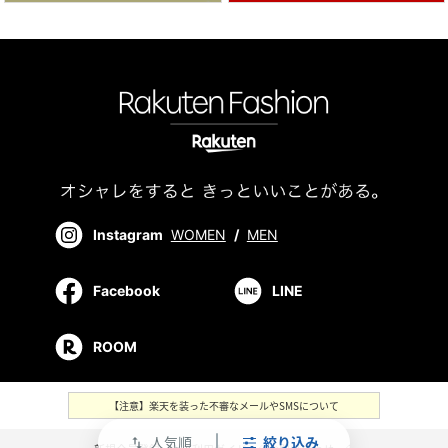
Instagram
WOMEN
/
MEN
Facebook
LINE
ROOM
【注意】楽天を装った不審なメールやSMSについて
人気順
絞り込み
swap_vert