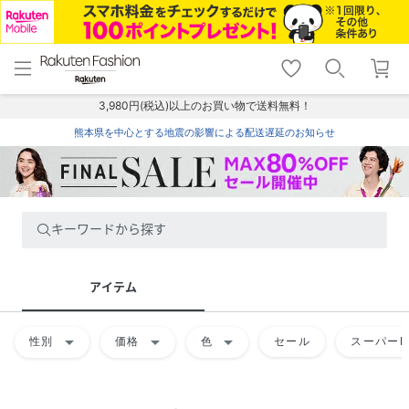
menu
home
search
favorite_border
shopping_cart
lock_outline
メニュー
トップ
検索
お気に入り
カート
ログイン
3,980円(税込)以上のお買い物で送料無料！
熊本県を中心とする地震の影響による配送遅延のお知らせ
キーワードから探す
アイテム
arrow_drop_down
arrow_drop_down
arrow_drop_down
性別
価格
色
セール
スーパーD