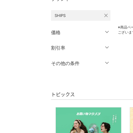
オールインワン・オーバ
ーオール
close
SHIPS
バッグ
※商品ペ
価格
ございま
シューズ・靴
円
～
円
割引率
クリア
絞り込み
インナー・ルームウェア
％OFF
～
％OFF
その他の条件
靴下・レッグウェア
絞り込み
クーポン対象のみ表示
ファッション雑貨
絞り込み
スーパーDEALのみ表示
アクセサリー・腕時計
トピックス
クリア
絞り込み
財布・ポーチ・ケース
帽子
ヘアアクセサリー