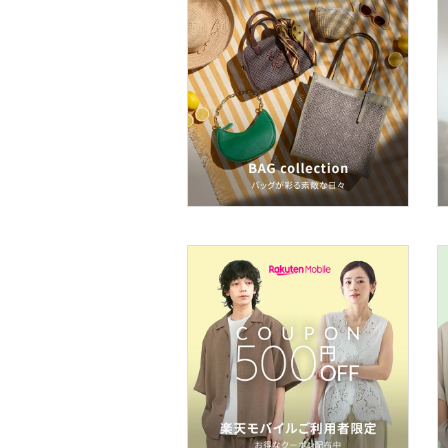
フレグランス
メイク道具・美容器具
コフレ・キット・セット
食器・調理器具・キッチ
ン用品
インテリア・生活雑貨
スマホグッズ・オーディ
オ機器
スポーツ・アウトドア用
品
文房具