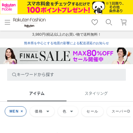
menu
home
search
favorite_border
shopping_cart
lock_outline
メニュー
トップ
検索
お気に入り
カート
ログイン
3,980円(税込)以上のお買い物で送料無料！
熊本県を中心とする地震の影響による配送遅延のお知らせ
キーワードから探す
アイテム
スタイリング
arrow_drop_down
arrow_drop_down
MEN
価格
色
セール
スーパーDE