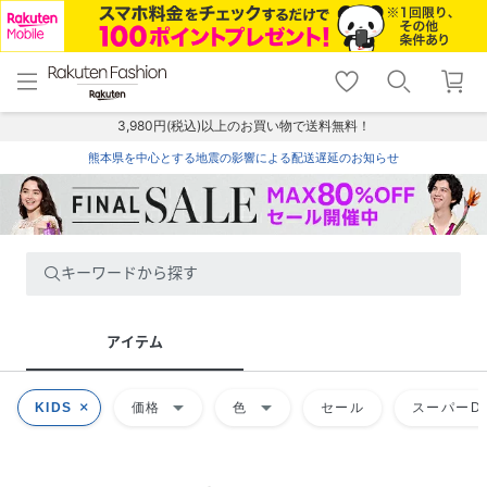
menu
home
search
favorite_border
shopping_cart
lock_outline
メニュー
トップ
検索
お気に入り
カート
ログイン
3,980円(税込)以上のお買い物で送料無料！
熊本県を中心とする地震の影響による配送遅延のお知らせ
キーワードから探す
アイテム
arrow_drop_down
arrow_drop_down
KIDS
価格
色
セール
スーパーDE