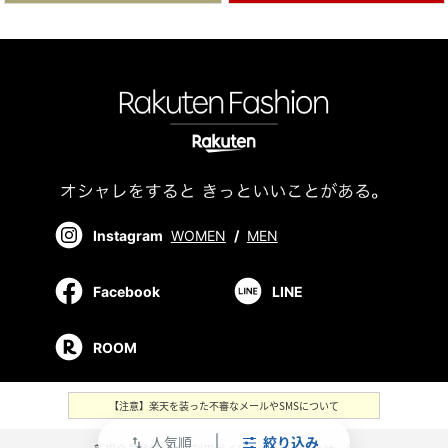
Instagram
WOMEN
/
MEN
Facebook
LINE
ROOM
【注意】楽天を装った不審なメールやSMSについて
人気順
絞り込み
swap_vert