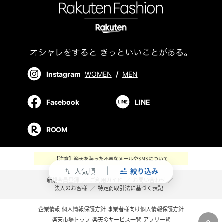
Instagram
WOMEN
/
MEN
Facebook
LINE
ROOM
【注意】楽天を装った不審なメールやSMSについて
人気順
絞り込み
swap_vert
新規会員登録
／
ご利用ガイド
／
お問い合わせ
／
法人のお客様
／
特定商取引法に基づく表記
企業情報
個人情報保護方針
事業者様向け個人情報保護方針
楽天市場トップ
楽天のサービス一覧
アプリ一覧