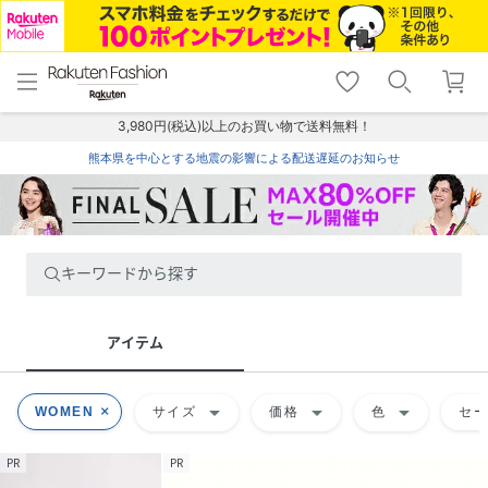
menu
home
search
favorite_border
shopping_cart
lock_outline
メニュー
トップ
検索
お気に入り
カート
ログイン
3,980円(税込)以上のお買い物で送料無料！
熊本県を中心とする地震の影響による配送遅延のお知らせ
キーワードから探す
アイテム
arrow_drop_down
arrow_drop_down
arrow_drop_down
WOMEN
サイズ
価格
色
セ
PR
PR