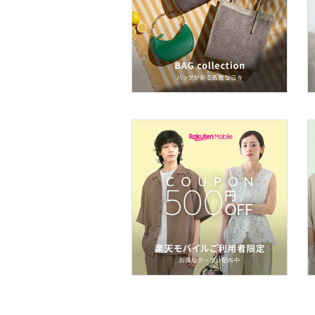
ヘアケア
フレグランス
メイク道具・美容器具
コフレ・キット・セット
食器・調理器具・キッチ
ン用品
インテリア・生活雑貨
スマホグッズ・オーディ
オ機器
スポーツ・アウトドア用
品