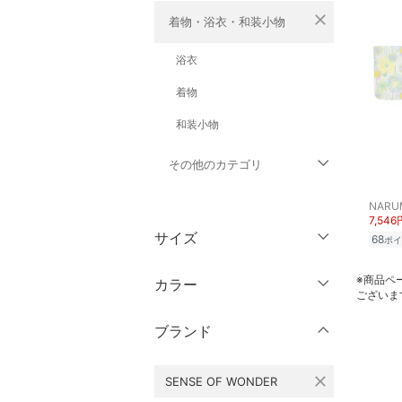
close
着物・浴衣・和装小物
浴衣
着物
和装小物
その他のカテゴリ
NARUM
トップス
7,546
サイズ
68
ポイ
ジャケット・アウター
キッズサイズ（cm）
※商品ペ
カラー
パンツ
ございま
～ 59
60 ～ 69
ブランド
ワンピース・ドレス
70 ～ 74
75 ～ 79
80 ～ 84
85 ～ 89
スカート
close
SENSE OF WONDER