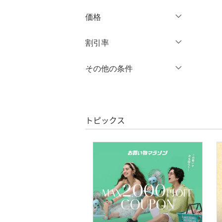
90 ～ 94
95 ～ 99
オールインワン・オーバ
価格
ーオール
100 ～ 109
110 ～ 119
120 ～ 129
130 ～ 139
円
～
円
割引率
バッグ
クリア
絞り込み
140 ～ 149
150 ～ 159
シューズ・靴
％OFF
～
％OFF
その他の条件
絞り込み
160 ～
インナー・ルームウェア
クーポン対象のみ表示
絞り込み
クリア
絞り込み
スーパーDEALのみ表示
靴下・レッグウェア
トピックス
クリア
絞り込み
ファッション雑貨
アクセサリー・腕時計
財布・ポーチ・ケース
帽子