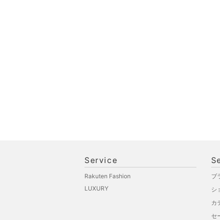
文房具
ペット用品
福袋・ギフト・その他
Service
S
Rakuten Fashion
ブ
LUXURY
シ
カ
セ