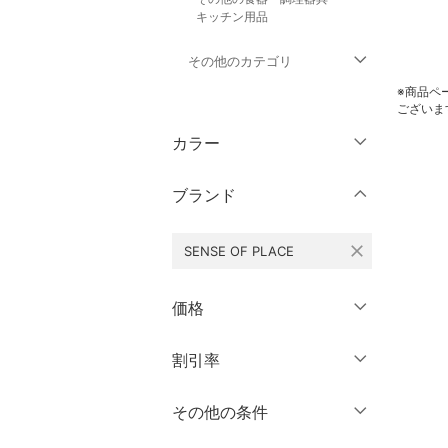
キッチン用品
その他のカテゴリ
※商品ペ
ございま
トップス
カラー
ジャケット・アウター
ブランド
パンツ
close
SENSE OF PLACE
ワンピース・ドレス
スカート
価格
オールインワン・オーバ
円
～
円
割引率
クリア
絞り込み
ーオール
％OFF
～
％OFF
その他の条件
バッグ
絞り込み