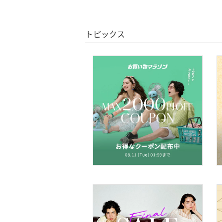
クーポン対象のみ表示
シューズ・靴
絞り込み
スーパーDEALのみ表示
インナー・ルームウェア
トピックス
クリア
絞り込み
靴下・レッグウェア
ファッション雑貨
アクセサリー・腕時計
財布・ポーチ・ケース
帽子
ヘアアクセサリー
マタニティウェア・ベビ
ー用品