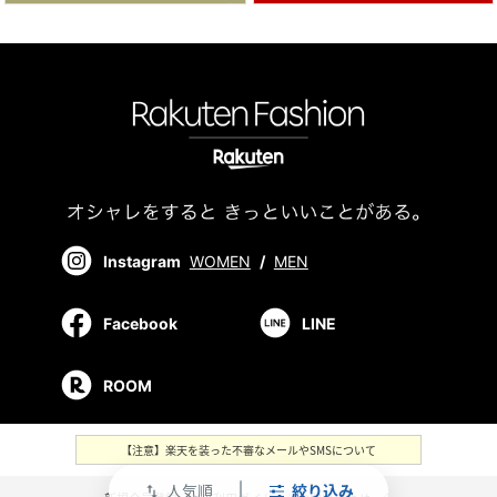
Instagram
WOMEN
/
MEN
Facebook
LINE
ROOM
【注意】楽天を装った不審なメールやSMSについて
人気順
絞り込み
swap_vert