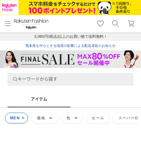
menu
home
search
favorite_border
shopping_cart
lock_outline
メニュー
トップ
検索
お気に入り
カート
ログイン
3,980円(税込)以上のお買い物で送料無料！
熊本県を中心とする地震の影響による配送遅延のお知らせ
キーワードから探す
アイテム
arrow_drop_down
arrow_drop_down
MEN
価格
色
セール
スーパーDE