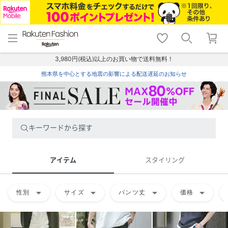
menu
home
search
favorite_border
shopping_cart
lock_outline
メニュー
トップ
検索
お気に入り
カート
ログイン
3,980円(税込)以上のお買い物で送料無料！
熊本県を中心とする地震の影響による配送遅延のお知らせ
キーワードから探す
アイテム
スタイリング
arrow_drop_down
arrow_drop_down
arrow_drop_down
arrow_drop_down
性別
サイズ
パンツ丈
価格