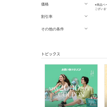
価格
シューズ・靴
クリア
絞り込み
※商品ペ
ございま
インナー・ルームウェア
円
～
円
割引率
クリア
絞り込み
靴下・レッグウェア
％OFF
～
％OFF
その他の条件
絞り込み
ファッション雑貨
クーポン対象のみ表示
絞り込み
スーパーDEALのみ表示
アクセサリー・腕時計
トピックス
クリア
絞り込み
財布・ポーチ・ケース
帽子
ヘアアクセサリー
マタニティウェア・ベビ
ー用品