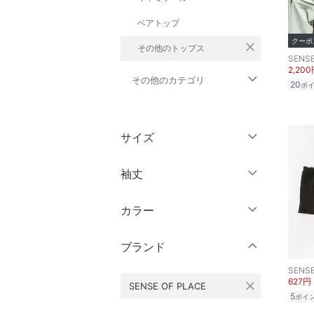
ベアトップ
クーポ
close
その他のトップス
SENSE
2,20
その他のカテゴリ
20
ポ
ジャケット・アウター
サイズ
パンツ
ウェア（S/M/L）
袖丈
ワンピース・ドレス
～XS
S
カラー
スカート
ノースリーブ
M
L
半袖
XL
XXL
ブランド
オールインワン・オーバ
ーオール
七分袖・五分袖
3XL～
フリー
SENSE
627円
close
SENSE OF PLACE
長袖
バッグ
5
ポイ
クリア
絞り込み