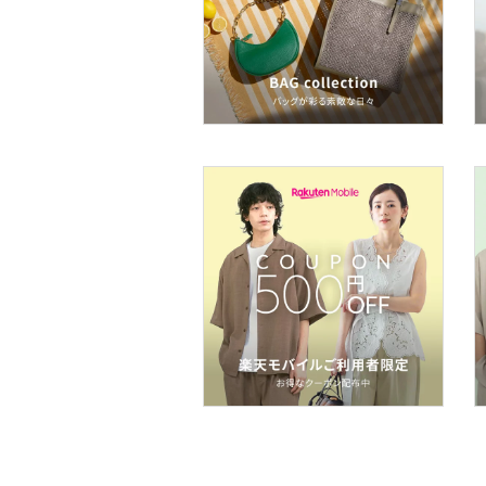
フレグランス
メイク道具・美容器具
コフレ・キット・セット
食器・調理器具・キッチ
ン用品
インテリア・生活雑貨
スマホグッズ・オーディ
オ機器
スポーツ・アウトドア用
品
文房具
ペット用品