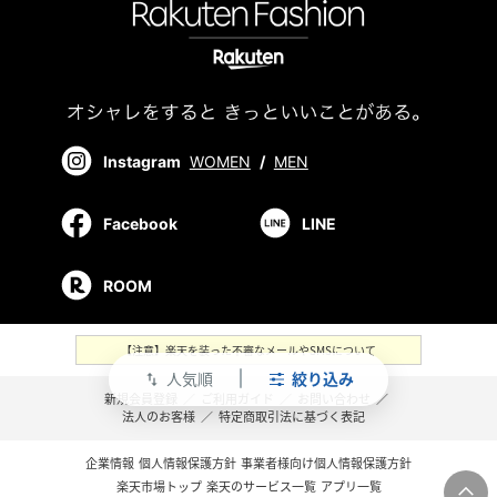
Instagram
WOMEN
/
MEN
Facebook
LINE
ROOM
【注意】楽天を装った不審なメールやSMSについて
人気順
絞り込み
swap_vert
新規会員登録
／
ご利用ガイド
／
お問い合わせ
／
法人のお客様
／
特定商取引法に基づく表記
企業情報
個人情報保護方針
事業者様向け個人情報保護方針
楽天市場トップ
楽天のサービス一覧
アプリ一覧