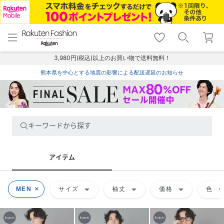
menu
home
search
favorite_border
shopping_cart
lock_outline
メニュー
トップ
検索
お気に入り
カート
ログイン
3,980円(税込)以上のお買い物で送料無料！
熊本県を中心とする地震の影響による配送遅延のお知らせ
キーワードから探す
アイテム
arrow_drop_down
arrow_drop_down
arrow_drop_down
arrow_drop
MEN
サイズ
袖丈
価格
色