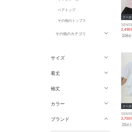
ベアトップ
クーポ
その他のトップス
SENSE
2,49
その他のカテゴリ
226
ポ
ジャケット・アウター
サイズ
パンツ
ウェア（S/M/L）
着丈
ワンピース・ドレス
～XS
S
袖丈
スカート
ショート丈
M
L
ミドル丈
XL
XXL
カラー
オールインワン・オーバ
ノースリーブ
クーポ
ーオール
ロング丈
3XL～
フリー
SENSE
半袖
ブランド
2,750
バッグ
25
ポイ
クリア
絞り込み
七分袖・五分袖
クリア
絞り込み