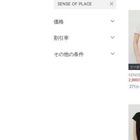
close
SENSE OF PLACE
シューズ・靴
長袖
インナー・ルームウェア
価格
クリア
絞り込み
靴下・レッグウェア
円
～
円
割引率
クリア
絞り込み
ファッション雑貨
％OFF
～
％OFF
その他の条件
絞り込み
アクセサリー・腕時計
クーポン対象のみ表示
クーポ
絞り込み
SENSE
財布・ポーチ・ケース
スーパーDEALのみ表示
2,990
271
ポ
クリア
絞り込み
帽子
ヘアアクセサリー
マタニティウェア・ベビ
ー用品