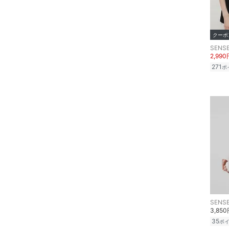
スーツ・フォーマル
水着・スイムグッズ
クーポ
SENSE
着物・浴衣・和装小物
2,990
271
ポ
スキンケア
ベースメイク
メイクアップ
ネイル
ボディケア・オーラルケ
ア
SENSE
ヘアケア
3,85
35
ポ