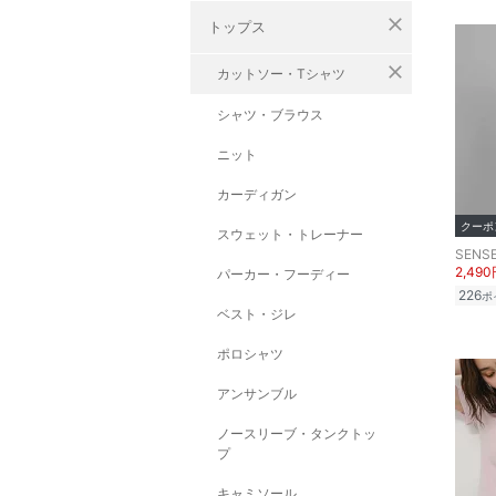
close
トップス
close
カットソー・Tシャツ
シャツ・ブラウス
ニット
カーディガン
クーポ
スウェット・トレーナー
SENSE
2,49
パーカー・フーディー
226
ポ
ベスト・ジレ
ポロシャツ
アンサンブル
ノースリーブ・タンクトッ
プ
キャミソール