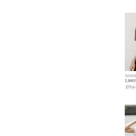
フレグランス
メイク道具・美容器具
コフレ・キット・セット
食器・調理器具・キッチ
ン用品
インテリア・生活雑貨
SENSE
スマホグッズ・オーディ
2,990
オ機器
271
ポ
スポーツ・アウトドア用
品
文房具
ペット用品