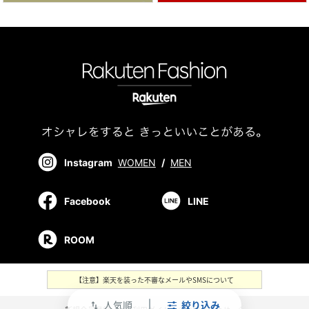
Instagram
WOMEN
/
MEN
Facebook
LINE
ROOM
【注意】楽天を装った不審なメールやSMSについて
人気順
絞り込み
swap_vert