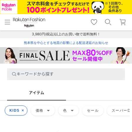
menu
home
search
favorite_border
shopping_cart
lock_outline
メニュー
トップ
検索
お気に入り
カート
ログイン
3,980円(税込)以上のお買い物で送料無料！
熊本県を中心とする地震の影響による配送遅延のお知らせ
キーワードから探す
アイテム
arrow_drop_down
arrow_drop_down
KIDS
価格
色
セール
スーパーDE