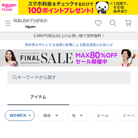
menu
home
search
favorite_border
shopping_cart
lock_outline
メニュー
トップ
検索
お気に入り
カート
ログイン
3,980円(税込)以上のお買い物で送料無料！
熊本県を中心とする地震の影響による配送遅延のお知らせ
キーワードから探す
アイテム
arrow_drop_down
arrow_drop_down
WOMEN
価格
色
セール
スーパー