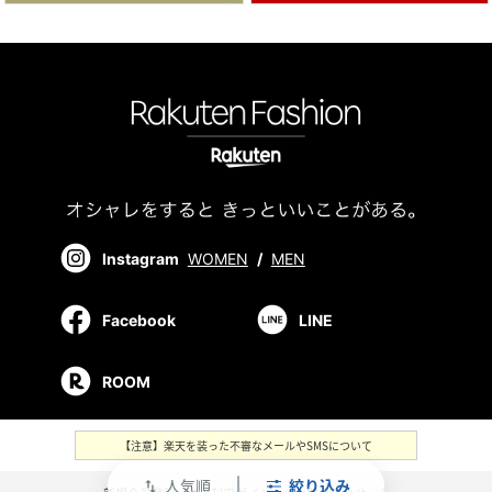
Instagram
WOMEN
/
MEN
Facebook
LINE
ROOM
【注意】楽天を装った不審なメールやSMSについて
人気順
絞り込み
swap_vert